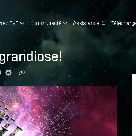
rez EVE
Communauté
Assistance
Télécharg
grandiose!