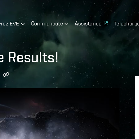
rez EVE
Communauté
Assistance
Télécharg
e Results!