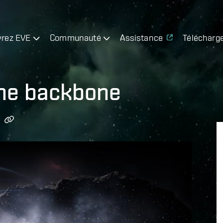
rez EVE
Communauté
Assistance
Télécharg
the backbone