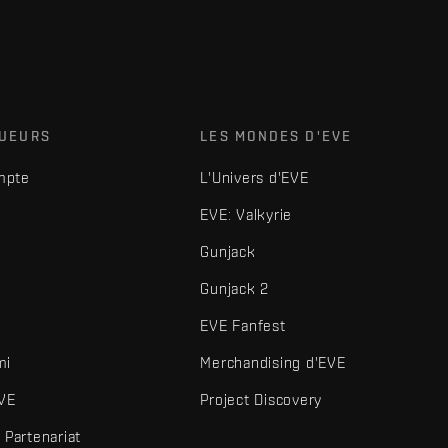
OUEURS
LES MONDES D'EVE
mpte
L'Univers d'EVE
EVE: Valkyrie
Gunjack
Gunjack 2
EVE Fanfest
mi
Merchandising d'EVE
VE
Project Discovery
Partenariat