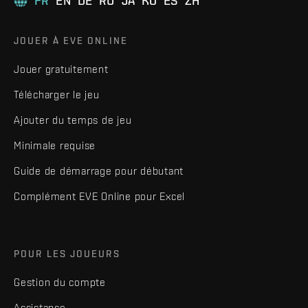
FR
EN
DE
RU
JA
KO
ES
ZH
JOUER À EVE ONLINE
Jouer gratuitement
Télécharger le jeu
Ajouter du temps de jeu
Minimale requise
Guide de démarrage pour débutant
Complément EVE Online pour Excel
POUR LES JOUEURS
Gestion du compte
Assistance