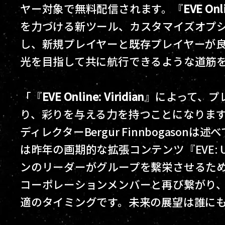
ヤー対象で無料配信されます。『
EVE Onli
を力づける新ツール、カスタマイズオプ
し、新規プレイヤーと既存プレイヤーが
光を目指して共に航行できるような道筋
「『
EVE Online: Viridian
』によって、プ
り、彩りを与える力を持つことになります」と
ディレクターBergur Finnbogasonは
は昨年の画期的な拡張コンテンツ『EVE: U
ンのリーダーがグループを繫栄させるた
コーポレーションメンバーと再び繋がり
適のタイミングです。未来の展望は誰に