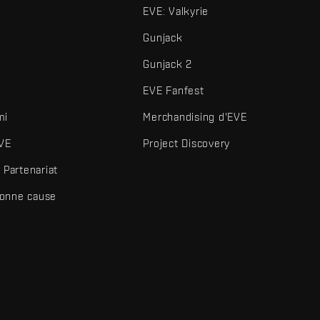
EVE: Valkyrie
Gunjack
Gunjack 2
EVE Fanfest
mi
Merchandising d'EVE
VE
Project Discovery
Partenariat
bonne cause
és et autres éléments sont des marques de Fenris Creations.