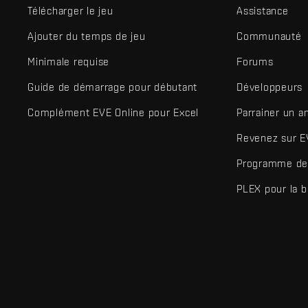
Télécharger le jeu
Assistance
Ajouter du temps de jeu
Communauté
Minimale requise
Forums
Guide de démarrage pour débutant
Développeurs
Complément EVE Online pour Excel
Parrainer un a
Revenez sur E
Programme de 
PLEX pour la 
EVE Online® et Fenris Creations™ ainsi que tous les logos associ
©2026 Fenris Creations. Tous droits réservés.