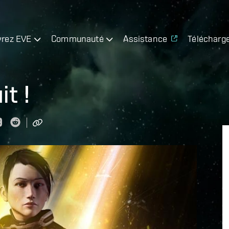
rez EVE
Communauté
Assistance
Télécharg
it !