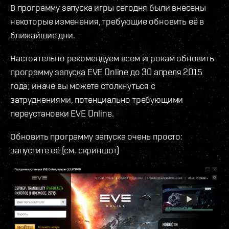
В программу запуска игры сегодня были внесены
некоторые изменения, требующие обновить её в
ближайшие дни.
Настоятельно рекомендуем всем игрокам обновить
программу запуска EVE Online до 30 апреля 2015
года; иначе вы можете столкнуться с
затруднениями, потенциально требующими
переустановки EVE Online.
Обновить программу запуска очень просто:
запустите её (см. скриншот)