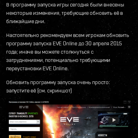
В программу запуска игры сегодня были внесены
некоторые изменения, требующие обновить её в
ближайшие дни.
Настоятельно рекомендуем всем игрокам обновить
программу запуска EVE Online до 30 апреля 2015
года; иначе вы можете столкнуться с
затруднениями, потенциально требующими
переустановки EVE Online.
Обновить программу запуска очень просто:
запустите её (см. скриншот)