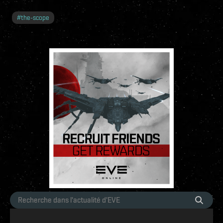
#
the-scope