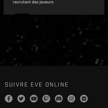
recrutant des joueurs
Recruitment service url to use:
https://eve-web-user-
live.evetech.net/api/v1
Flag is
ON
SUIVRE EVE ONLINE