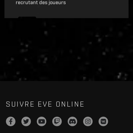
recrutant des joueurs
Recruitment service url to use:
https://eve-web-user-
live.evetech.net/api/v1
Flag is
ON
SUIVRE EVE ONLINE