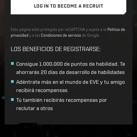
LOG IN TO BECOME A RECRUIT
Esta página está protegida por reCAPTCHA y sujeta a la
Política de
privacidad
y a las
Condiciones de servicio
de Google.
LOS BENEFICIOS DE REGISTRARSE
:
Consigue
1.000.000 de puntos de habilidad
. Te
ahorrarás 20 días de desarrollo de habilidades
Adéntrate más en el mundo de EVE y tu amigo
recibirá recompensas
Tú también recibirás recompensas por
reclutar a otros
Recruitment service url to use:
https://eve-web-user-