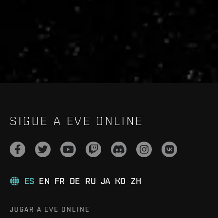
live.evetech.net/api/v1
Flag is
ON
SIGUE A EVE ONLINE
ES
EN
FR
DE
RU
JA
KO
ZH
JUGAR A EVE ONLINE