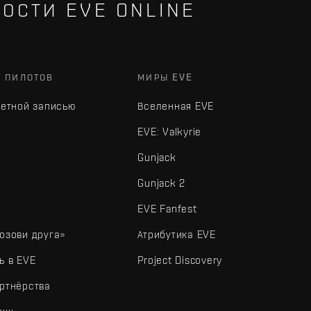
ОСТИ EVE ONLINE
Х ПИЛОТОВ
МИРЫ EVE
четной записью
Вселенная EVE
EVE: Valkyrie
Gunjack
Gunjack 2
EVE Fanfest
озови друга»
Атрибутика EVE
ь в EVE
Project Discovery
ртнёрства