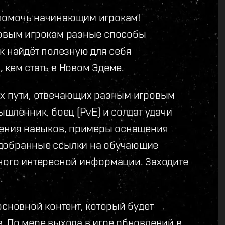
 помочь начинающим игрокам!
новым игрокам разные способы
к найдёт полезную для себя
 кем стать в Новом Эдеме.
ых пути, отвечающих разным игровым
ышленник, боец (PvE) и солдат удачи
оения навыков, примеры оснащения
одобранные ссылки на обучающие
ного интересной информации. Заходите
.
основной контент, который будет
. По мере выхода в игре обновлений в