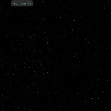
#
community