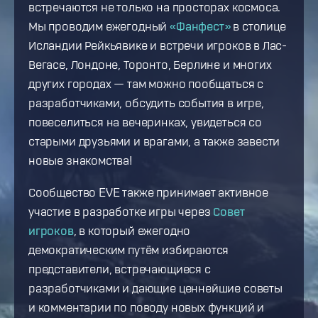
встречаются не только на просторах космоса.
Мы проводим ежегодный
«Фанфест»
в столице
Исландии Рейкьявике и встречи игроков в Лас-
Вегасе, Лондоне, Торонто, Берлине и многих
других городах — там можно пообщаться с
разработчиками, обсудить события в игре,
повеселиться на вечеринках, увидеться со
старыми друзьями и врагами, а также завести
новые знакомства!
Сообщество EVE также принимает активное
участие в разработке игры через
Совет
игроков
, в который ежегодно
демократическим путём избираются
представители, встречающиеся с
разработчиками и дающие ценнейшие советы
и комментарии по поводу новых функций и