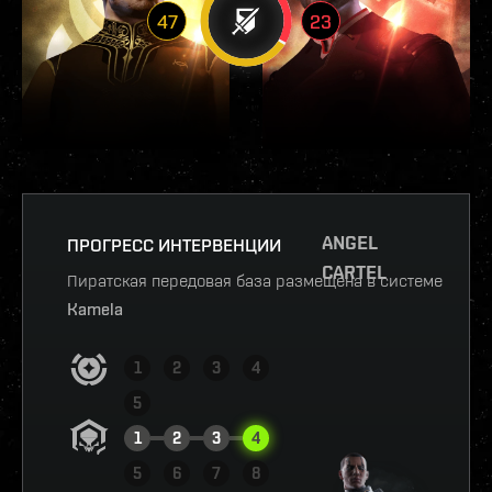
47
23
ANGEL
ПРОГРЕСС ИНТЕРВЕНЦИИ
CARTEL
Пиратская передовая база размещена в системе
Kamela
1
2
3
4
5
1
2
3
4
5
6
7
8