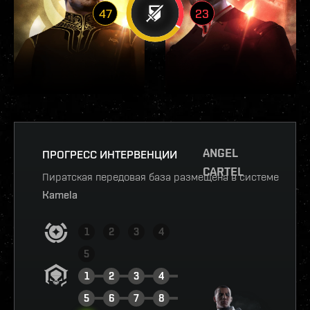
47
23
ANGEL
ПРОГРЕСС ИНТЕРВЕНЦИИ
CARTEL
Пиратская передовая база размещена в системе
Kamela
1
2
3
4
5
1
2
3
4
5
6
7
8