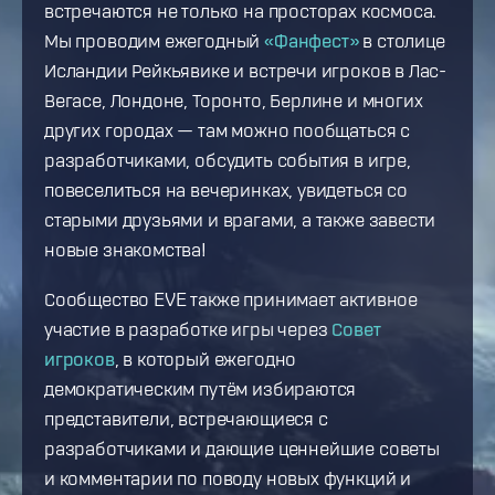
встречаются не только на просторах космоса.
Мы проводим ежегодный
«Фанфест»
в столице
Исландии Рейкьявике и встречи игроков в Лас-
Вегасе, Лондоне, Торонто, Берлине и многих
других городах — там можно пообщаться с
разработчиками, обсудить события в игре,
повеселиться на вечеринках, увидеться со
старыми друзьями и врагами, а также завести
новые знакомства!
Сообщество EVE также принимает активное
участие в разработке игры через
Совет
игроков
, в который ежегодно
демократическим путём избираются
представители, встречающиеся с
разработчиками и дающие ценнейшие советы
и комментарии по поводу новых функций и