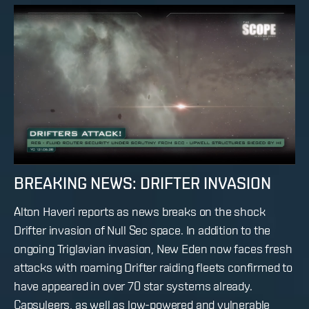
BREAKING NEWS: DRIFTER INVASION
Alton Haveri reports as news breaks on the shock
Drifter invasion of Null Sec space. In addition to the
ongoing Triglavian invasion, New Eden now faces fresh
attacks with roaming Drifter raiding fleets confirmed to
have appeared in over 70 star systems already.
Capsuleers, as well as low-powered and vulnerable