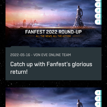
ture-updates
#
comm
w-features
#
deve
st-servers
#
futur
e-evolved
#
new-
2022-05-16
-
VON
EVE ONLINE TEAM
Catch up with Fanfest’s glorious
return!
w-features
#
new-
fers
#
in-g
#
futur