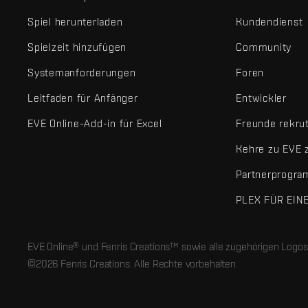
Spiel herunterladen
Kundendienst
Spielzeit hinzufügen
Community
Systemanforderungen
Foren
Leitfaden für Anfänger
Entwickler
EVE Online-Add-in für Excel
Freunde rekru
Kehre zu EVE 
Partnerprogr
PLEX FÜR EIN
EVE Online® und Fenris Creations™ sowie alle zugehörigen Logos
©2026 Fenris Creations. Alle Rechte vorbehalten.