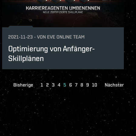
2021-11-23
-
VON
EVE ONLINE TEAM
Optimierung von Anfänger-
Skillplänen
Bisherige
1
2
3
4
5
6
7
8
9
10
Nächster