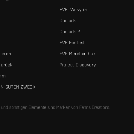
EVE: Valkyrie
Gunjack
Gunjack 2
EVE Fanfest
tieren
EVE Merchandise
zurück
Project Discovery
amm
EN GUTEN ZWECK
 und sonstigen Elemente sind Marken von Fenris Creations.