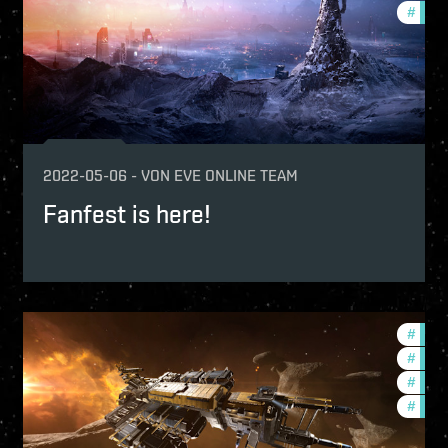
#
deve
2022-05-06
-
VON
EVE ONLINE TEAM
Fanfest is here!
velopment-updates
#
new-
-game-events
#
new-
w-features
#
bala
#
deve