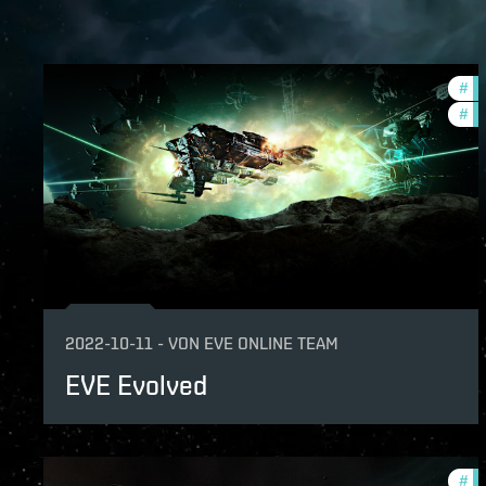
#
de
#
ne
2022-10-11
-
VON
EVE ONLINE TEAM
EVE Evolved
#
de