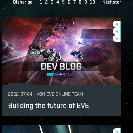
Bisherige
1
2
3
4
5
6
7
8
9
10
Nächster
nsion
#
develop
features
#
new-fea
lopment-updates
#
eve-evo
e-updates
servers
2022-07-04
-
VON
EVE ONLINE TEAM
Building the future of EVE
v
#
new-fea