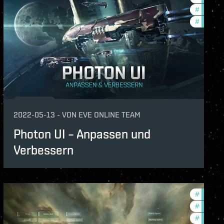
unity
#
develop
lopment-updates
#
eve-evo
e-updates
features
2022-05-13
-
VON
EVE ONLINE TEAM
Photon UI – Anpassen und
Verbessern
features
#
develop
ame-events
#
new-fea
e-updates
#
eve-evo