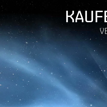
KAUFE
V