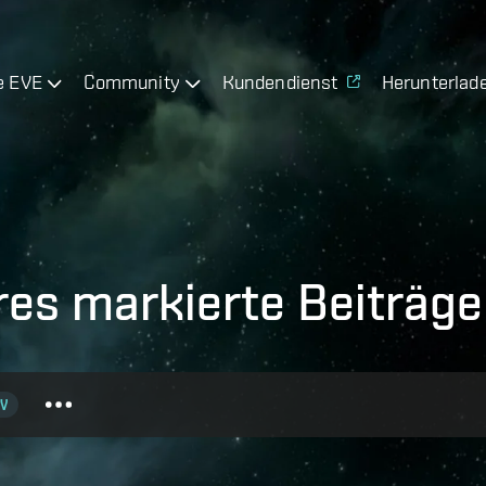
e EVE
Community
Kundendienst
Herunterlad
es markierte Beiträge
V