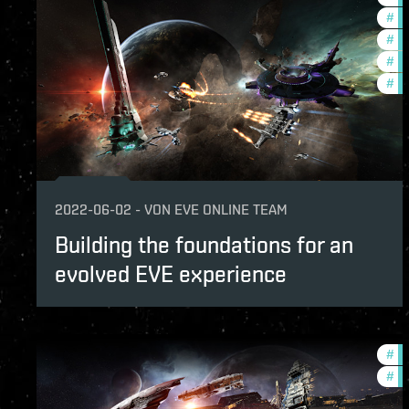
#
fu
#
ne
#
te
#
ev
2022-06-02
-
VON
EVE ONLINE TEAM
Building the foundations for an
evolved EVE experience
#
ne
#
of