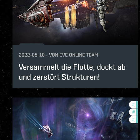
2022-05-10
-
VON
EVE ONLINE TEAM
Versammelt die Flotte, dockt ab
und zerstört Strukturen!
#
de
#
in
#
ne