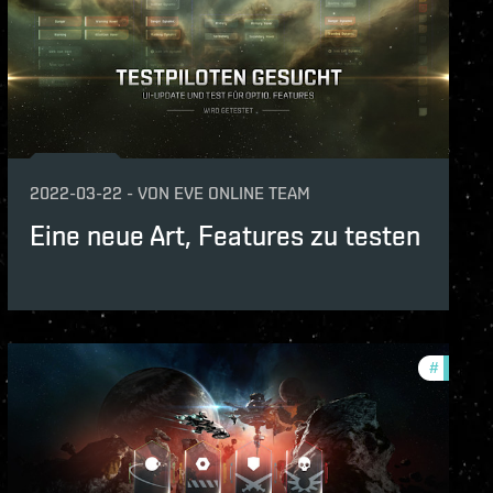
lopment-updates
2022-03-22
-
VON
EVE ONLINE TEAM
Eine neue Art, Features zu testen
dawn-2021-quadrant-4
#
new-fea
features
nce-changes
lopment-updates