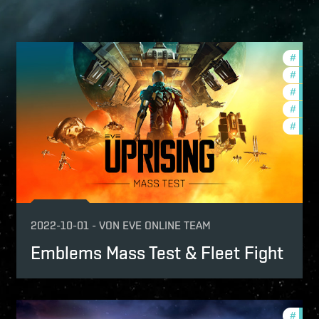
velopment-updates
#
expa
w-features
#
new-
#
deve
#
futur
#
test-
2022-10-01
-
VON
EVE ONLINE TEAM
Emblems Mass Test & Fleet Fight
velopment-updates
#
ccpt