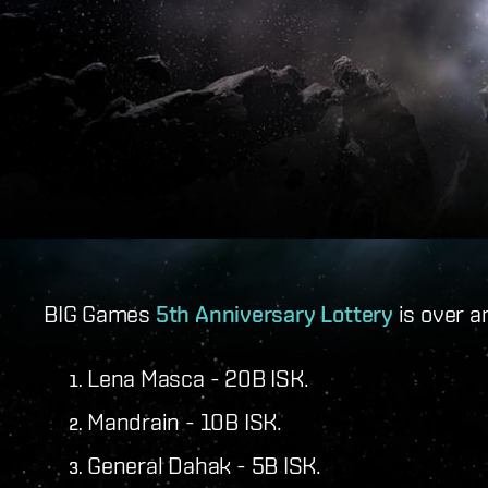
BIG Games
5th Anniversary Lottery
is over a
Lena Masca - 20B ISK.
Mandrain - 10B ISK.
General Dahak - 5B ISK.