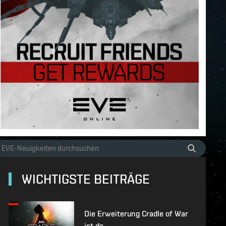
WICHTIGSTE BEITRÄGE
Die Erweiterung Cradle of War
ist da