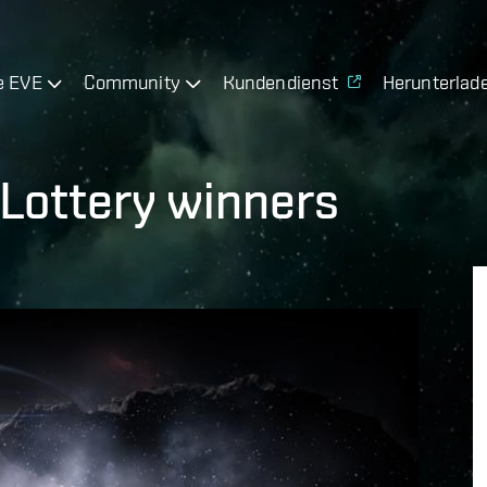
e EVE
Community
Kundendienst
Herunterlad
 Lottery winners