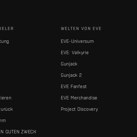
IELER
WELTEN VON EVE
tung
EVE-Universum
EVE: Valkyrie
Gunjack
Gunjack 2
EVE Fanfest
tieren
EVE Merchandise
zurück
Project Discovery
amm
EN GUTEN ZWECK