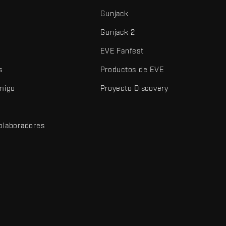
Gunjack
Gunjack 2
EVE Fanfest
s
Productos de EVE
amigo
Proyecto Discovery
olaboradores
d
dos y demás elementos son marcas comerciales de Fenris Creations.