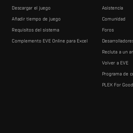
Descargar el juego
Asistencia
Añadir tiempo de juego
Comunidad
Requisitos del sistema
Foros
Complemento EVE Online para Excel
Desarrolladore
Recluta a un 
Volver a EVE
Programa de c
PLEX For Goo
EVE Online® y Fenris Creations™ y todos los logotipos relaciona
©2026 Fenris Creations. Todos los derechos reservados.