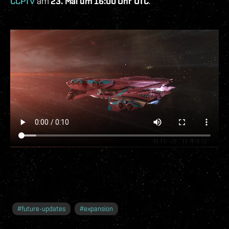
CCPTV
am
23. Mai um 16:00 Uhr UTC
.
#
future-updates
#
expansion