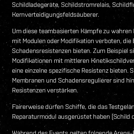
Schildladegeräte, Schildstromrelais, Schild
Kernverteidigungsfeldsäuberer.
Um diese teambasierten Kämpfe zu wahren F
mit Modulen oder Modifikation verboten, die 
Schadensresistenzen bieten. Zum Beispiel 
Modifikationen mit mittleren Kinetikschildve
eine einzelne spezifische Resistenz bieten
Membranen und Schadensregulierer sind hi
Resistenzen verstärken.
Fairerweise dürfen Schiffe, die das Testgelä
Reparaturmodul ausgerüstet haben (Schild 
Während des Events gelten folgende Arena-E