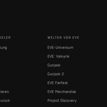
IELER
WELTEN VON EVE
tung
EVE-Universum
EVE: Valkyrie
Gunjack
Gunjack 2
EVE Fanfest
tieren
EVE Merchandise
zurück
Project Discovery