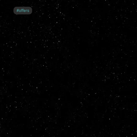
#
offers