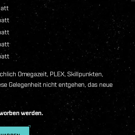
att
batt
batt
batt
batt
ichlich Omegazeit, PLEX, Skillpunkten,
ese Gelegenheit nicht entgehen, das neue
rworben werden.