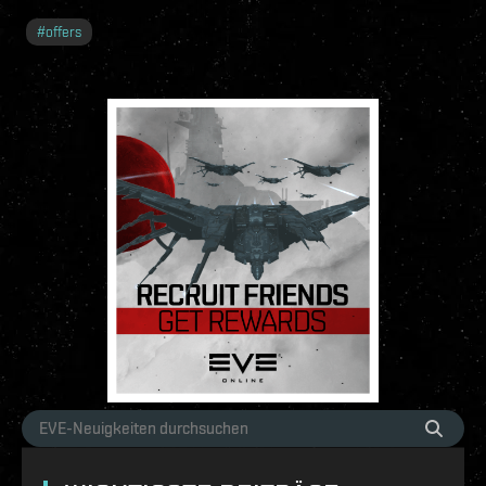
#
offers