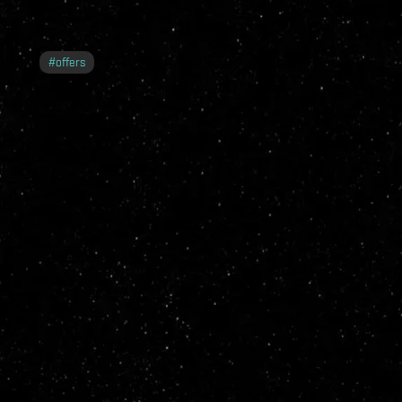
#
offers