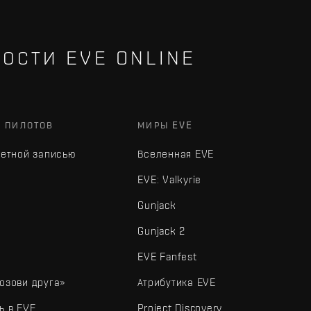
ОСТИ EVE ONLINE
Х ПИЛОТОВ
МИРЫ EVE
четной записью
Вселенная EVE
EVE: Valkyrie
Gunjack
Gunjack 2
EVE Fanfest
озови друга»
Атрибутика EVE
ь в EVE
Project Discovery