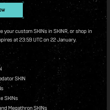
OW
e your custom SKINs in SKINR, or shop in
xpires at 23:59 UTC on 22 January.
N
redator SKIN
Ns
le SKINs
r and Megathron SKINs