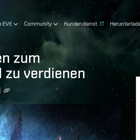
e EVE
Community
Kundendienst
Herunterlad
en zum
I zu verdienen