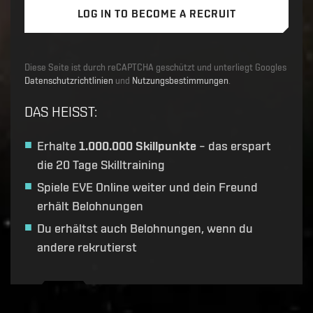
LOG IN TO BECOME A RECRUIT
Diese Seite ist durch reCAPTCHA geschützt und unterliegt Googles
Datenschutzrichtlinien
und
Nutzungsbestimmungen
.
DAS HEISST
:
Erhalte
1.000.000 Skillpunkte
– das erspart
die 20 Tage Skilltraining
Spiele EVE Online weiter und dein Freund
erhält Belohnungen
Du erhältst auch Belohnungen, wenn du
andere rekrutierst
Recruitment service url to use:
https://eve-web-user-