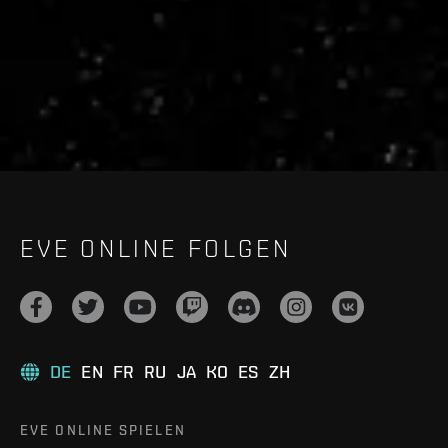
live.evetech.net/api/v1
Flag is
ON
EVE ONLINE FOLGEN
DE
EN
FR
RU
JA
KO
ES
ZH
EVE ONLINE SPIELEN