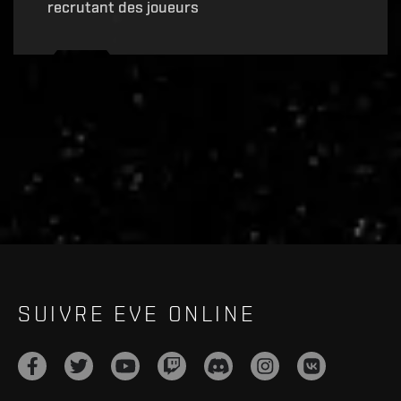
recrutant des joueurs
Recruitment service url to use:
https://eve-web-user-
live.evetech.net/api/v1
Flag is
ON
SUIVRE EVE ONLINE