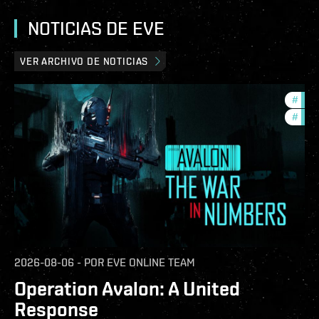
NOTICIAS DE EVE
VER ARCHIVO DE NOTICIAS
#
in-g
#
eve-
2026-08-06
-
POR
EVE ONLINE TEAM
Operation Avalon: A United
Response