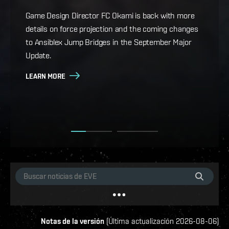
whatever your playstyle.
Game Design Director FC Okami is back with more
details on force projection and the coming changes
Cradle of War, the new expansion for EVE Online, is
to Ansiblex Jump Bridges in the September Major
live, bringing Military Campaigns, titles and
Update.
achievements, a new starter space for rookie
capsuleers, eight new ships, a historical epic arc, and
LEARN MORE
more.
LEARN MORE
Notas de la versión
(
Última actualización
2026-08-06
)