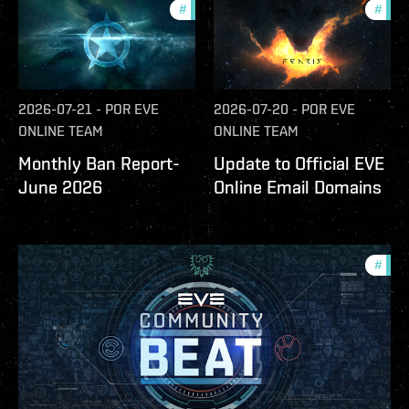
#
community
#
com
2026-07-21
-
POR
EVE
2026-07-20
-
POR
EVE
ONLINE TEAM
ONLINE TEAM
Monthly Ban Report-
Update to Official EVE
June 2026
Online Email Domains
#
com