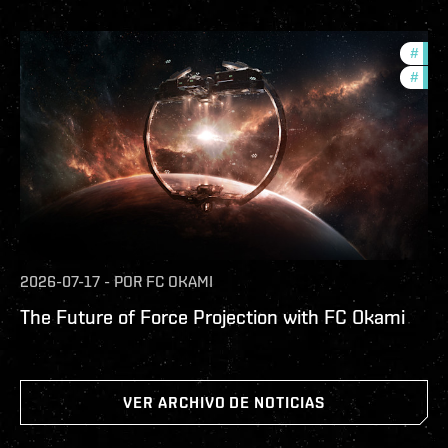
#
futu
#
null
2026-07-17
-
POR
FC OKAMI
The Future of Force Projection with FC Okami
VER ARCHIVO DE NOTICIAS