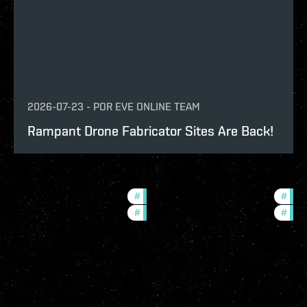
2026-07-23
-
POR
EVE ONLINE TEAM
Rampant Drone Fabricator Sites Are Back!
#
ccptv
#
deve
#
community
#
com