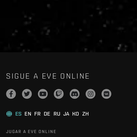
live.evetech.net/api/v1
Flag is
ON
SIGUE A EVE ONLINE
ES
EN
FR
DE
RU
JA
KO
ZH
JUGAR A EVE ONLINE