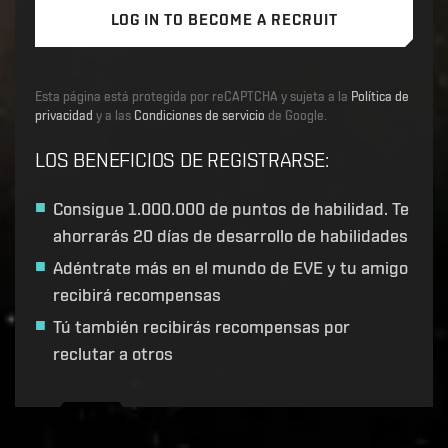
LOG IN TO BECOME A RECRUIT
Esta página está protegida por reCAPTCHA y sujeta a la
Política de
privacidad
y a las
Condiciones de servicio
de Google.
LOS BENEFICIOS DE REGISTRARSE
:
Consigue
1.000.000 de puntos de habilidad
. Te
ahorrarás 20 días de desarrollo de habilidades
Adéntrate más en el mundo de EVE y tu amigo
recibirá recompensas
Tú también recibirás recompensas por
reclutar a otros
Recruitment service url to use:
https://eve-web-user-