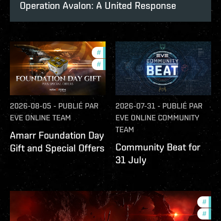
Operation Avalon: A United Response
#
offers
#
in-game-events
2026-08-05
-
PUBLIÉ PAR
2026-07-31
-
PUBLIÉ PAR
EVE ONLINE TEAM
EVE ONLINE COMMUNITY
TEAM
Amarr Foundation Day
Community Beat for
Gift and Special Offers
31 July
#
deve
#
new-