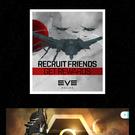
#
offe