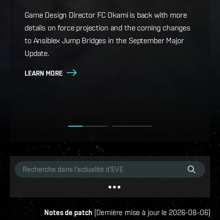
whatever your playstyle.
Game Design Director FC Okami is back with more
details on force projection and the coming changes
Cradle of War, the new expansion for EVE Online, is
to Ansiblex Jump Bridges in the September Major
live, bringing Military Campaigns, titles and
Update.
achievements, a new starter space for rookie
capsuleers, eight new ships, a historical epic arc, and
LEARN MORE
more.
LEARN MORE
Notes de patch
(
Dernière mise à jour le
2026-08-06
)