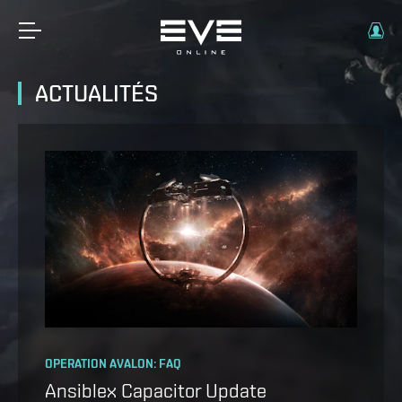
ACTUALITÉS
OPERATION AVALON: FAQ
THE CRADLE OF WAR EXPANSION IS HERE
Ansiblex Capacitor Update
You can turn the tide of the war,