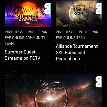
#
ccptv
#
deve
#
community
#
com
2026-07-23
-
PUBLIÉ PAR
2026-07-23
-
PUBLIÉ PAR
EVE ONLINE COMMUNITY
EVE ONLINE TEAM
TEAM
Alliance Tournament
Summer Guest
XXII Rules and
Streams on FCTV
Regulations
#
futu
#
null