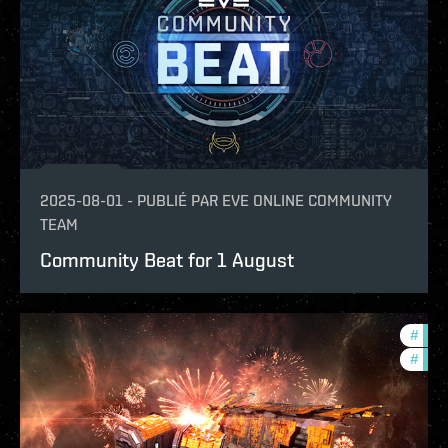
2025-08-01
-
PUBLIÉ PAR
EVE ONLINE COMMUNITY
TEAM
Community Beat for 1 August
#
offe
#
com