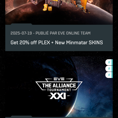
2025-07-19
-
PUBLIÉ PAR
EVE ONLINE TEAM
Get 20% off PLEX + New Minmatar SKINS
#
tour
#
com
#
pvp