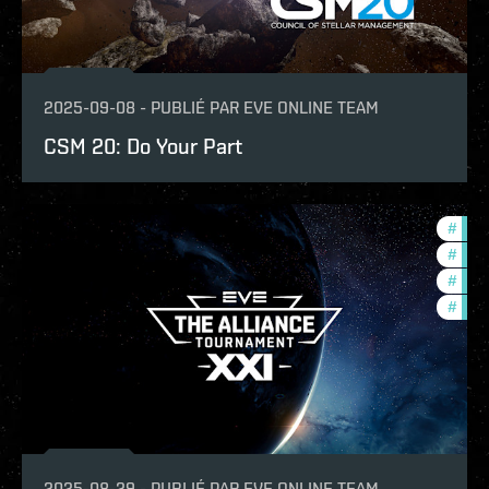
2025-09-08
-
PUBLIÉ PAR
EVE ONLINE TEAM
CSM 20: Do Your Part
#
tour
#
pvp
#
ccpt
#
com
2025-08-29
-
PUBLIÉ PAR
EVE ONLINE TEAM