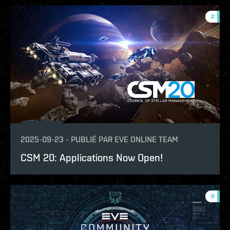
#
com
2025-09-23
-
PUBLIÉ PAR
EVE ONLINE TEAM
CSM 20: Applications Now Open!
#
com