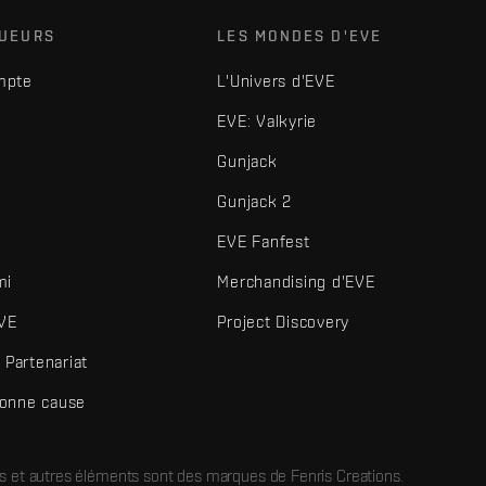
OUEURS
LES MONDES D'EVE
mpte
L'Univers d'EVE
EVE: Valkyrie
Gunjack
Gunjack 2
EVE Fanfest
mi
Merchandising d'EVE
VE
Project Discovery
Partenariat
bonne cause
és et autres éléments sont des marques de Fenris Creations.