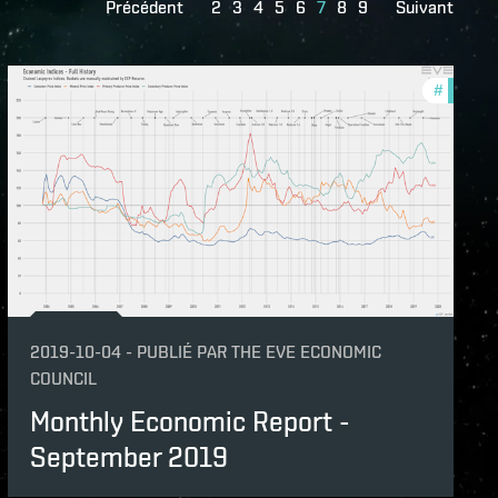
Précédent
2
3
4
5
6
7
8
9
Suivant
hly-economic-reports
#
monthly
2019-10-04
-
PUBLIÉ PAR
THE EVE ECONOMIC
COUNCIL
Monthly Economic Report -
September 2019