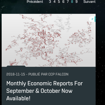
Précédent
3
4
5
6
7
8
9
Suivant
hly-economic-reports
#
monthly
2018-11-15
-
PUBLIÉ PAR
CCP FALCON
Monthly Economic Reports For
September & October Now
Available!