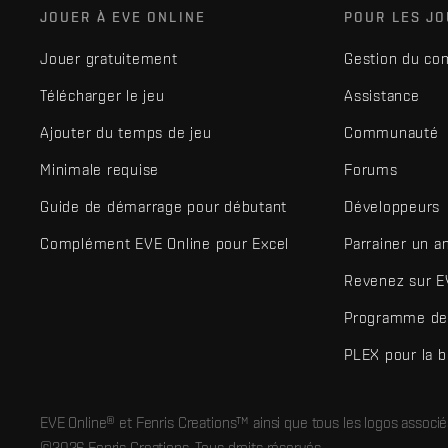
JOUER À EVE ONLINE
POUR LES J
Jouer gratuitement
Gestion du co
Télécharger le jeu
Assistance
Ajouter du temps de jeu
Communauté
Minimale requise
Forums
Guide de démarrage pour débutant
Développeurs
Complément EVE Online pour Excel
Parrainer un a
Revenez sur E
Programme de 
PLEX pour la 
EVE Online® et Fenris Creations™ ainsi que tous les logos associ
©2026 Fenris Creations. Tous droits réservés.