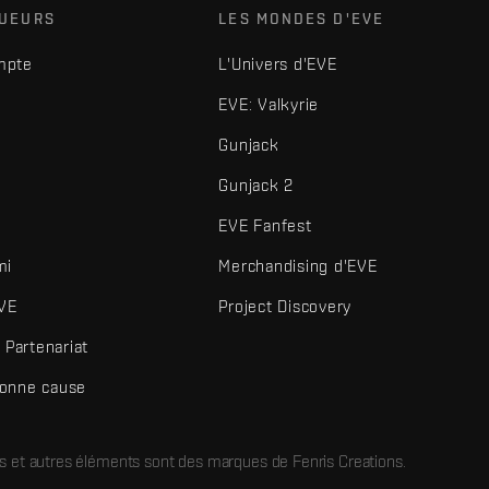
OUEURS
LES MONDES D'EVE
mpte
L'Univers d'EVE
EVE: Valkyrie
Gunjack
Gunjack 2
EVE Fanfest
mi
Merchandising d'EVE
VE
Project Discovery
Partenariat
bonne cause
és et autres éléments sont des marques de Fenris Creations.