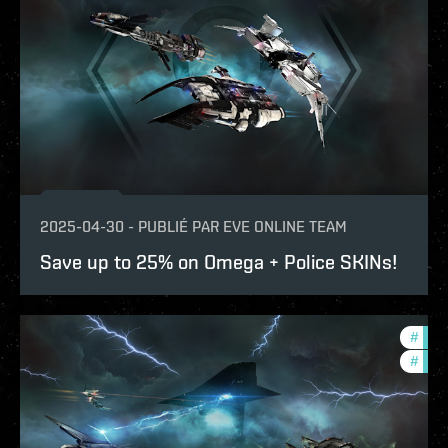
2025-04-30
-
PUBLIÉ PAR
EVE ONLINE TEAM
Save up to 25% on Omega + Police SKINs!
#
in-g
#
offe