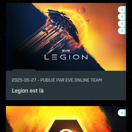
#
expa
#
offe
#
deve
#
new-
2025-05-27
-
PUBLIÉ PAR
EVE ONLINE TEAM
Legion est là
#
offe