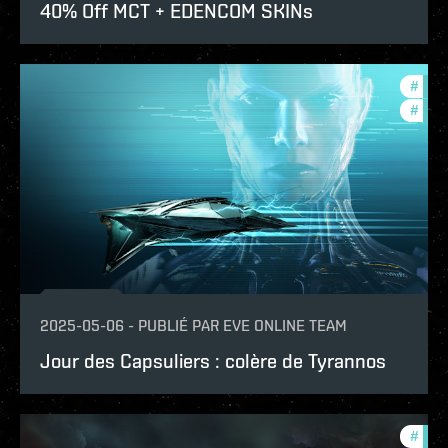
40% Off MCT + EDENCOM SKINs
#
in-g
#
offe
2025-05-06
-
PUBLIÉ PAR
EVE ONLINE TEAM
Jour des Capsuliers : colère de Tyrannos
#
offe