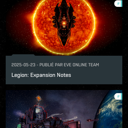
#
patc
2025-05-23
-
PUBLIÉ PAR
EVE ONLINE TEAM
Legion: Expansion Notes
#
patc