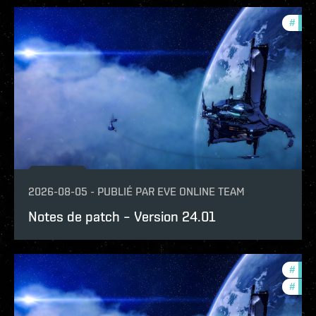
#
patc
2026-08-05
-
PUBLIÉ PAR
EVE ONLINE TEAM
Notes de patch – Version 24.01
#
expa
#
patc