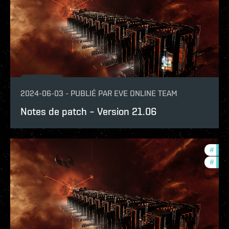
2024-06-03
-
PUBLIÉ PAR
EVE ONLINE TEAM
Notes de patch – Version 21.06
#
expa
#
patc