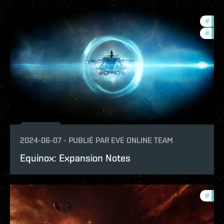
#
expa
#
patc
2024-06-07
-
PUBLIÉ PAR
EVE ONLINE TEAM
Equinox: Expansion Notes
#
patc