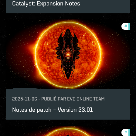
Catalyst: Expansion Notes
#
patc
2025-11-06
-
PUBLIÉ PAR
EVE ONLINE TEAM
Notes de patch – Version 23.01
#
expa