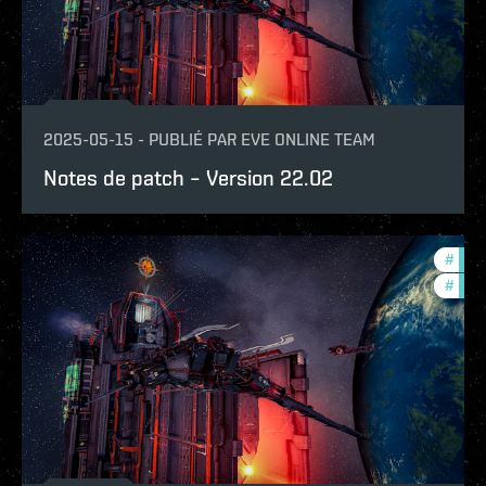
2025-05-15
-
PUBLIÉ PAR
EVE ONLINE TEAM
Notes de patch – Version 22.02
#
expa
#
patc