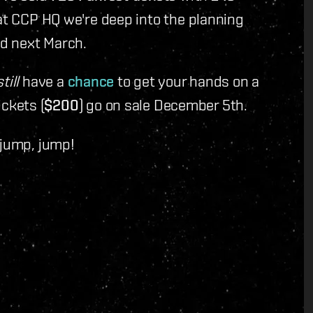
 at CCP HQ we're deep into the planning
nd next March.
still
have a
chance
to get your hands on a
tickets (
$200
) go on sale December 5th.
 jump, jump!