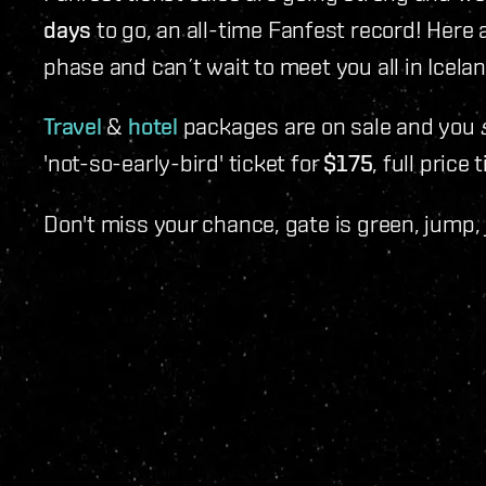
days
to go, an all-time Fanfest record! Here
phase and can´t wait to meet you all in Icela
Travel
&
hotel
packages are on sale and you
'not-so-early-bird' ticket for
$175
, full price 
Don't miss your chance, gate is green, jump,