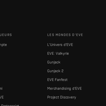
OUEURS
LES MONDES D'EVE
mpte
L'Univers d'EVE
EVE: Valkyrie
Gunjack
Gunjack 2
EVE Fanfest
mi
Merchandising d'EVE
VE
Project Discovery
Partenariat