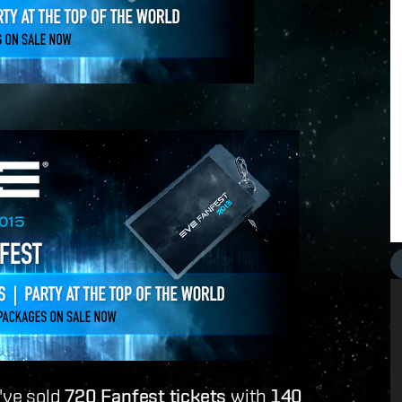
've sold
720 Fanfest tickets
with
140