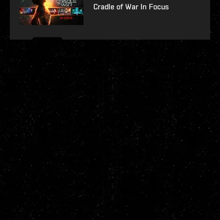
Cradle of War In Focus