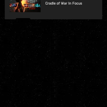
Cradle of War In Focus