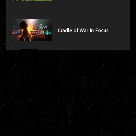
Cradle of War In Focus