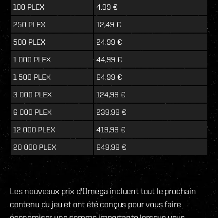
100 PLEX
4,99 €
250 PLEX
12,49 €
500 PLEX
24,99 €
1 000 PLEX
44,99 €
1 500 PLEX
64,99 €
3 000 PLEX
124,99 €
6 000 PLEX
239,99 €
12 000 PLEX
419,99 €
20 000 PLEX
649,99 €
Les nouveaux prix d'Omega incluent tout le prochain
contenu du jeu et ont été conçus pour vous faire
économiser une somme importante lorsque vous