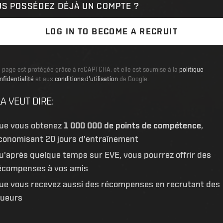
US POSSÉDEZ DÉJÀ UN COMPTE ?
LOG IN TO BECOME A RECRUIT
 page est protégée grâce à reCAPTCHA, et elle est soumise à la
politique
nfidentialité
et aux
conditions d'utilisation
de Google.
A VEUT DIRE
:
ue vous obtenez
1 000 000 de points de compétence
,
conomisant 20 jours d'entraînement
u'après quelque temps sur EVE, vous pourrez offrir des
écompenses à vos amis
ue vous recevez aussi des récompenses en recrutant des
oueurs