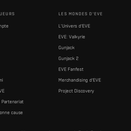
OUEURS
LES MONDES D'EVE
mpte
L'Univers d'EVE
EVE: Valkyrie
Gunjack
Gunjack 2
EVE Fanfest
mi
Merchandising d'EVE
VE
Project Discovery
Partenariat
bonne cause