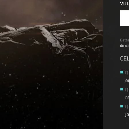
VO
Cette
de co
CEL
Q
é
Q
r
Q
j