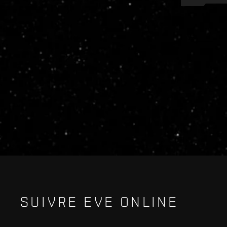
Recruitment service url to use:
https://eve-web-user-l
SUIVRE EVE ONLINE