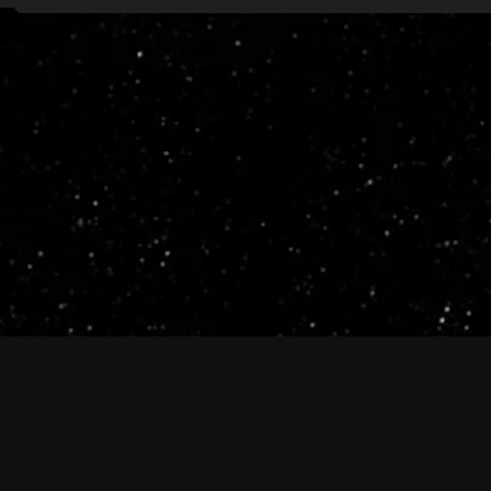
ive.evetech.net/api/v1
Flag is
ON