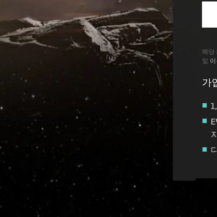
해당 
및
이
가
1
Recruitment service url to use:
https://eve-web-user-l