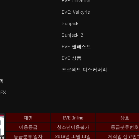
EVE Universe
EVE: Valkyrie
Gunjack
Gunjack 2
EVE 팬페스트
EVE 상품
프로젝트 디스커버리
램
EX
제명
EVE Online
상호
이용등급
청소년이용불가
등급분류번호
등급분류 일자
2019년 10월 10일
제작업 신고번