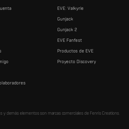
cuenta
EVE: Valkyrie
Gunjack
Gunjack 2
EVE Fanfest
s
Productos de EVE
amigo
Proyecto Discovery
olaboradores
d
dos y demás elementos son marcas comerciales de Fenris Creations.