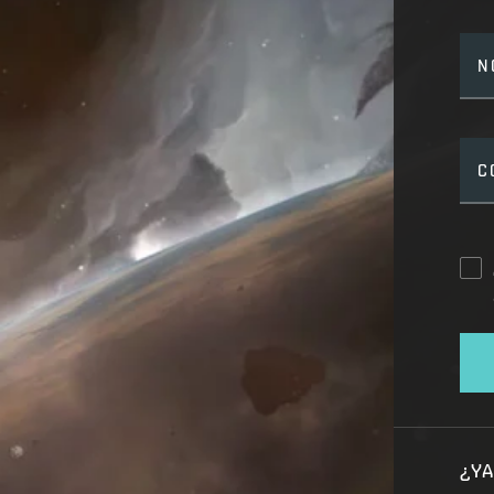
N
C
¿YA