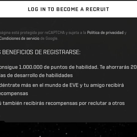
LOG IN TO BECOME A RECRUIT
página está protegida por reCAPTCHA y sujeta a la
Política de privacidad
y
Condiciones de servicio
de Google.
 BENEFICIOS DE REGISTRARSE
:
onsigue
1.000.000 de puntos de habilidad
. Te ahorrarás 20
ías de desarrollo de habilidades
déntrate más en el mundo de EVE y tu amigo recibirá
ecompensas
ú también recibirás recompensas por reclutar a otros
ive.evetech.net/api/v1
Flag is
ON