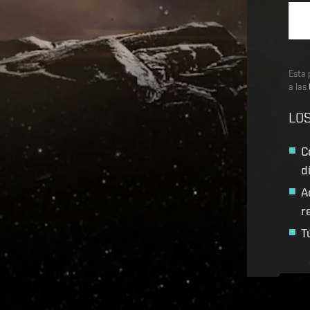
Esta 
a las
LOS
C
d
A
r
T
Recruitment service url to use:
https://eve-web-user-l