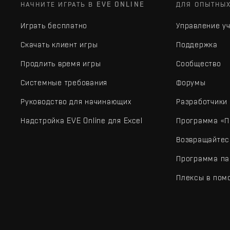
НАЧНИТЕ ИГРАТЬ В EVE ONLINE
ДЛЯ ОПЫТНЫ
Играть бесплатно
Управление у
Скачать клиент игры
Поддержка
Продлить время игры
Сообщество
Системные требования
Форумы
Руководство для начинающих
Разработчики
Надстройка EVE Online для Excel
Программа «П
Возвращайтес
Программа па
Плексы в пом
EVE Online® и Fenris Creations™, а также все связанные лого
©2026 Fenris Creations. Все права защищены.