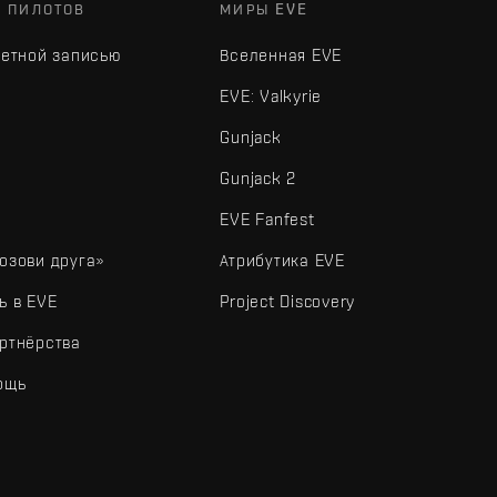
Х ПИЛОТОВ
МИРЫ EVE
четной записью
Вселенная EVE
EVE: Valkyrie
Gunjack
Gunjack 2
EVE Fanfest
озови друга»
Атрибутика EVE
ь в EVE
Project Discovery
ртнёрства
ощь
типы и другие элементы являются товарными знаками Fenris Creations