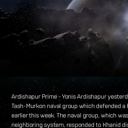
Ardishapur Prime - Yonis Ardishapur yesterd
Tash-Murkon naval group which defended a 
earlier this week. The naval group, which wa
neighboring system, responded to Khanid di