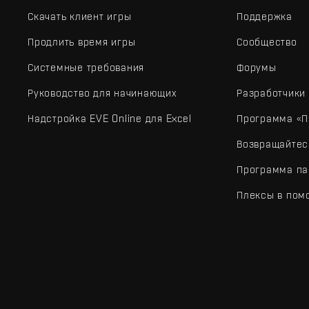
Скачать клиент игры
Поддержка
Продлить время игры
Сообщество
Системные требования
Форумы
Руководство для начинающих
Разработчики
Надстройка EVE Online для Excel
Программа «П
Возвращайтес
Программа па
Плексы в пом
EVE Online® и Fenris Creations™, а также все связанные лого
©2026 Fenris Creations. Все права защищены.