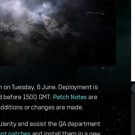
ch on Tuesday, 6 June. Deployment is
ed before 1500 GMT.
Patch Notes
are
 additions or changes are made.
gularity and assist the QA department
ient patches
and install them in a new