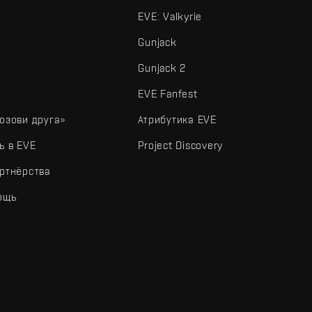
EVE: Valkyrie
Gunjack
Gunjack 2
EVE Fanfest
озови друга»
Атрибутика EVE
ь в EVE
Project Discovery
ртнёрства
ощь
типы и другие элементы являются товарными знаками Fenris Creations