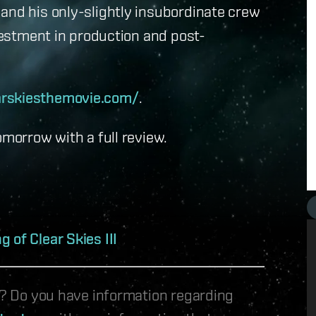
and his only-slightly insubordinate crew
nvestment in production and post-
arskiesthemovie.com/
.
omorrow with a full review.
 of Clear Skies III
le? Do you have information regarding