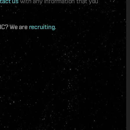
tact us
with any information that you
 IC? We are
recruiting
.