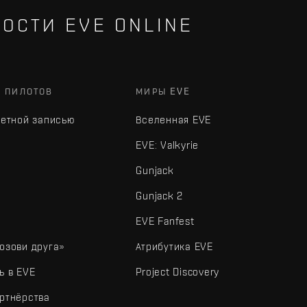
ОСТИ EVE ONLINE
Х ПИЛОТОВ
МИРЫ EVE
четной записью
Вселенная EVE
EVE: Valkyrie
Gunjack
Gunjack 2
EVE Fanfest
озови друга»
Атрибутика EVE
ь в EVE
Project Discovery
ртнёрства