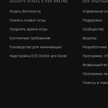
НАЧНИТЕ ИГРАТЬ В EVE ONLINE
ДЛЯ ОПЫТНЫ
Играть бесплатно
Управление у
Скачать клиент игры
Поддержка
Продлить время игры
Сообщество
Системные требования
Форумы
Руководство для начинающих
Разработчики
Надстройка EVE Online для Excel
Программа «П
Возвращайтес
Программа па
Плексы в пом
EVE Online® и Fenris Creations™, а также все связанные лого
©2026 Fenris Creations. Все права защищены.