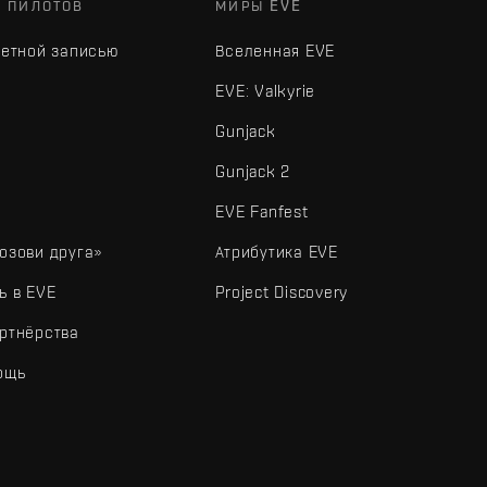
Х ПИЛОТОВ
МИРЫ EVE
четной записью
Вселенная EVE
EVE: Valkyrie
Gunjack
Gunjack 2
EVE Fanfest
озови друга»
Атрибутика EVE
ь в EVE
Project Discovery
ртнёрства
ощь
типы и другие элементы являются товарными знаками Fenris Creations