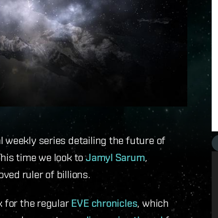
 weekly series detailing the future of
This time we look to
Jamyl Sarum
,
ed ruler of billions.
k for the regular
EVE chronicles
, which