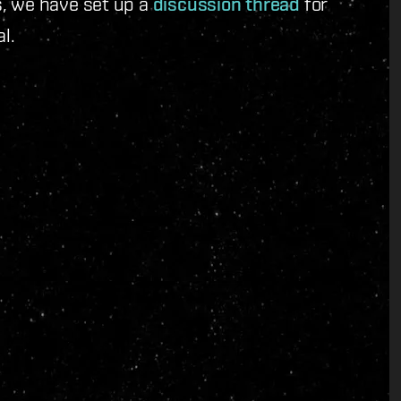
, we have set up a
discussion thread
for
l.